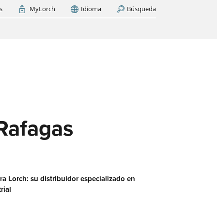
s
MyLorch
Idioma
Búsqueda
Italia
France
(FR)
AR AHORA
cas
os
ase
es?
Rafagas
 red
a Lorch: su distribuidor especializado en
rial
aquí
n