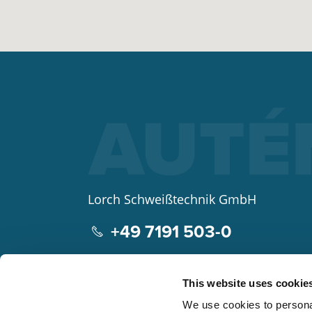
Lorch Schweißtechnik GmbH
+49 7191 503-0
info(at)lorch.eu
This website uses cookie
Im Anwänder 24 – 26
We use cookies to personal
71549
Auenwald