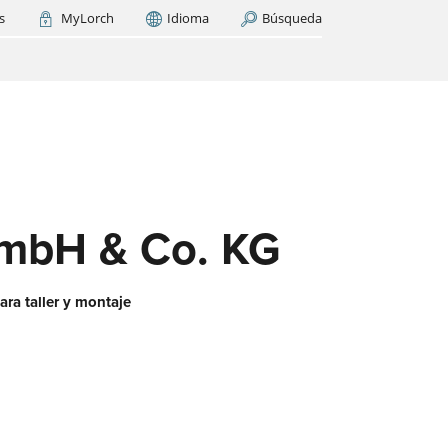
s
MyLorch
Idioma
Búsqueda
Italia
France
(FR)
AR AHORA
cas
os
ase
es?
mbH & Co. KG
ara taller y montaje
 red
aquí