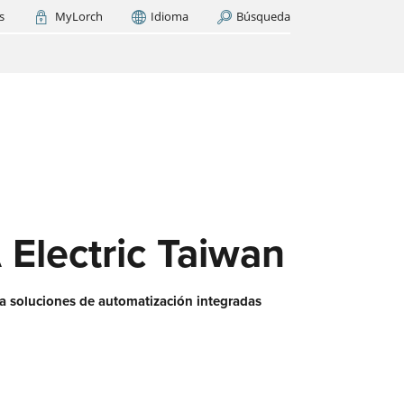
s
MyLorch
Idioma
Búsqueda
Italia
France
(FR)
AR AHORA
cas
os
ase
es?
lectric Taiwan
ra soluciones de automatización integradas
 red
aquí