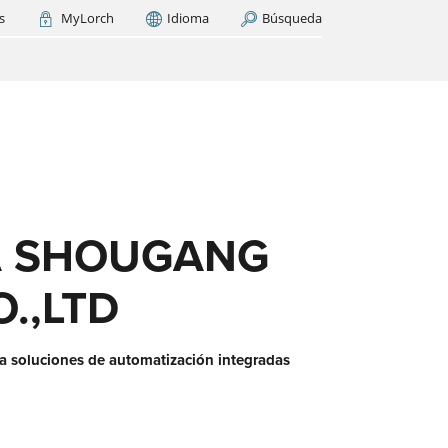
s
MyLorch
Idioma
Búsqueda
Kingdom
India
AR AHORA
(EN)
cas
os
ase
es?
 SHOUGANG
.,LTD
ra soluciones de automatización integradas
 red
aquí