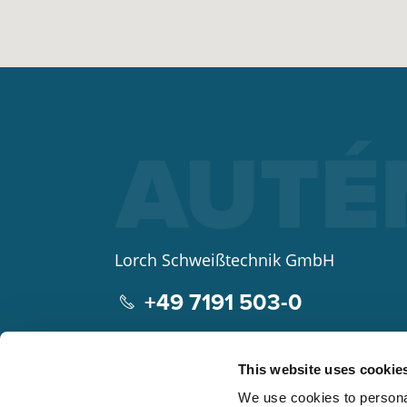
Lorch Schweißtechnik GmbH
+49 7191 503-0
info(at)lorch.eu
This website uses cookie
Im Anwänder 24 – 26
We use cookies to personal
71549
Auenwald