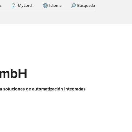
s
MyLorch
Idioma
Búsqueda
Italia
France
(FR)
AR AHORA
cas
os
ase
es?
GmbH
ra soluciones de automatización integradas
 red
aquí