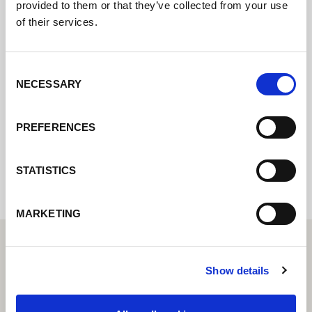
provided to them or that they’ve collected from your use
of their services.
Póngase en contacto con nosotros a través
de nuestro formulario en línea y nos
pondremos en contacto con usted lo antes
Consent
posible.
NECESSARY
Selection
PREFERENCES
Internal error: Contact form currently not
available
STATISTICS
MARKETING
Show details