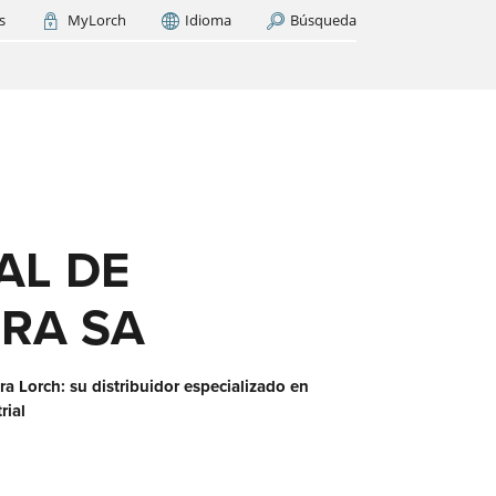
s
MyLorch
Idioma
Búsqueda
Italia
France
(FR)
AR AHORA
cas
os
ase
es?
AL DE
RA SA
a Lorch: su distribuidor especializado en
 red
rial
aquí