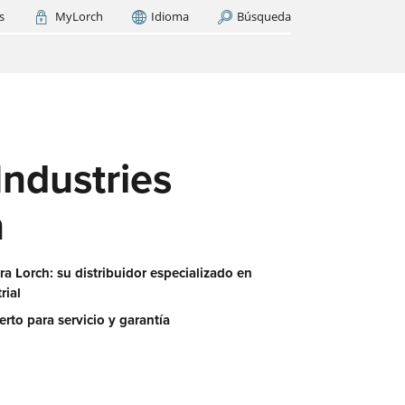
s
MyLorch
Idioma
Búsqueda
Italia
France
(FR)
AR AHORA
cas
os
Industries
ase
es?
n
a Lorch: su distribuidor especializado en
rial
erto para servicio y garantía
 red
aquí