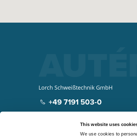
Lorch Schweißtechnik GmbH
+49 7191 503-0
info(at)lorch.eu
This website uses cookie
Im Anwänder 24 – 26
We use cookies to personal
71549
Auenwald