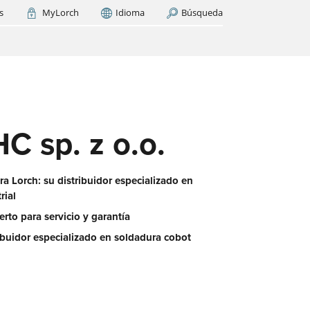
s
MyLorch
Idioma
Búsqueda
Italia
France
(FR)
AR AHORA
cas
os
ase
 sp. z o.o.
es?
a Lorch: su distribuidor especializado en
rial
erto para servicio y garantía
ibuidor especializado en soldadura cobot
 red
aquí