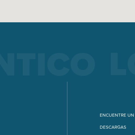
FEED
SOLDADURA CON ELECTRODOS
La soldadura por electrodo ofrece ventajas sobre otros proc
de soldadura – aquí podrá ver cuáles son y cómo funciona la
soldadura por electrodo.
Saber más
SERIE X
SERIE MICORSTICK
ENCUENTRE UN
ANTORCHA DE SOLDADURA MANUAL
DESCARGAS
Whether MIG-MAG or TIG – Lorch offers the right manual we
torch for every type of welding.