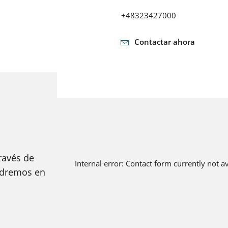
Saber más
ENCONTRAR UN SOCIO
+48323427000
SERIE IQS
EXTENSIÓN DE LA GARANTÍA EN LÍNEA
NOTICIAS Y EVENTOS
Contactar ahora
SERIE S
HÁGASE SOCIO
REFERENCIAS
Realmente actualizado. Esté al día.
SERIE P
Saber más
Las soluciones de Lorch ¿suenan demasiado bien para ser
verdad? Lea en numerosos informes de experiencia cómo
RESUMEN DE NOTICIAS
demuestran su valía en la dura realidad de la soldadura.
SERIE MICORMIG PULSE
Saber más
PORTAL WPS
RESUMEN DE EVENTOS
SERIE MICORMIG
Bien equipado para las próximas auditorías de certificación.
Saber más
MICORMIG MOBILE
ravés de
Internal error: Contact form currently not a
SERIE R
HISTORIA
ndremos en
Historia de la empresa Lorch: Han pasado muchas cosas des
SERIE MX
DESCARGAS
que se fundó en 1957. Pero hay algo que siempre ha vivido c
nosotros: ¡Mirar hacia el futuro!
Lo más importante para descargar: Datos, hechos, informaci
Saber más
Saber más