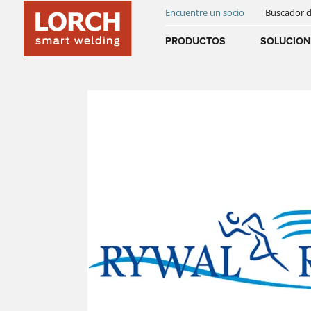
Encuentre un socio
Buscador 
INNOVACIONES
SMART WELDING
PORTAL WPS
Australia
PRODUCTOS
SOLUCION
(EN)
(CS)
SOLDADURA AUTOMATIZADA
REFERENCIAS
NOTICIAS Y EVENTOS
DESCARGAS
Österreich
(DE)
(EN)
SERVICIOS DIGITALES
HISTORIA
NEWSLETTER
United Arab E
(EN)
ACCESORIOS
INSTRUCCIONES DE USO