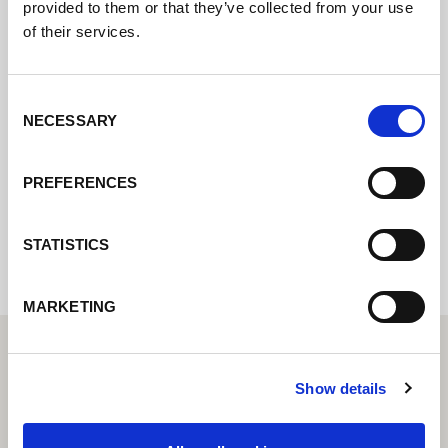
provided to them or that they’ve collected from your use
of their services.
Póngase en contacto con nosotros a través
de nuestro formulario en línea y nos
pondremos en contacto con usted lo antes
Consent
posible.
NECESSARY
Selection
PREFERENCES
Internal error: Contact form currently not
available
STATISTICS
MARKETING
Show details