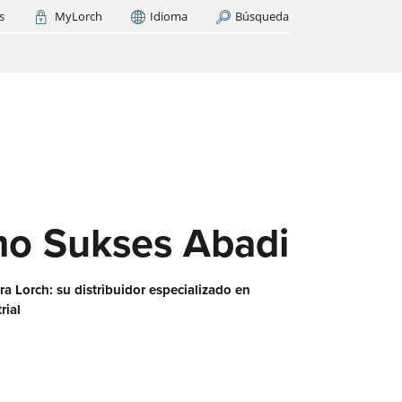
s
MyLorch
Idioma
Búsqueda
Italia
France
(FR)
AR AHORA
cas
os
ase
es?
o Sukses Abadi
a Lorch: su distribuidor especializado en
rial
 red
aquí