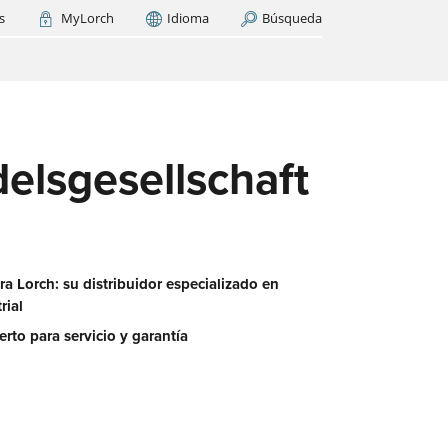
s
MyLorch
Idioma
Búsqueda
Italia
France
(FR)
AR AHORA
lsgesellschaft
cas
os
ase
es?
a Lorch: su distribuidor especializado en
rial
erto para servicio y garantía
 red
aquí