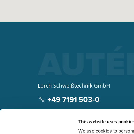
Lorch Schweißtechnik GmbH
+49 7191 503-0
info(at)lorch.eu
This website uses cookie
Im Anwänder 24 – 26
We use cookies to personal
71549
Auenwald