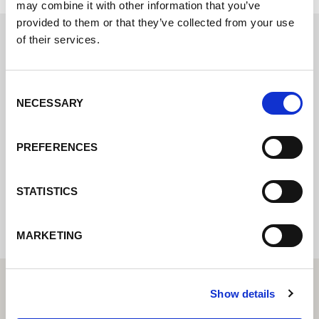
may combine it with other information that you’ve
provided to them or that they’ve collected from your use
of their services.
Póngase en contacto con nosotros a través
de nuestro formulario en línea y nos
Consent
pondremos en contacto con usted lo antes
NECESSARY
Selection
posible.
PREFERENCES
Internal error: Contact form currently not
STATISTICS
available
MARKETING
Show details