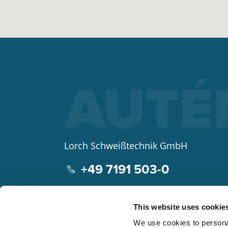
Lorch Schweißtechnik GmbH
+49 7191 503-0
info(at)lorch.eu
This website uses cookie
Im Anwänder 24 – 26
We use cookies to personal
71549
Auenwald