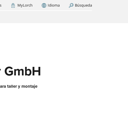
s
MyLorch
Idioma
Búsqueda
Italia
France
(FR)
AR AHORA
cas
os
ase
es?
er GmbH
ara taller y montaje
 red
aquí