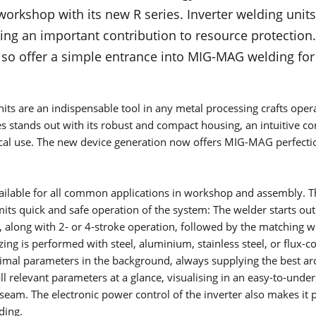
Co je TIG svařování? Jak proces TIG svařování funguje? Pro ja
workshop with its new R series. Inverter welding uni
materiály je vhodný? To všechno a ještě více se dozvíte na té
ing an important contribution to resource protection
stránce.
Získat více informací
 also offer a simple entrance into MIG-MAG welding for
NEWSLETTER
SÉRIE V
Nezmeškejte žádné exkluzivní nabídky, zajímavé informace a
its are an indispensable tool in any metal processing crafts opera
fascinující pohledy.
SÉRIE T
es stands out with its robust and compact housing, an intuitive co
Získat více informací
cal use. The new device generation now offers MIG-MAG perfectio
SÉRIE T-PRO
SÉRIE TF-PRO
ilable for all common applications in workshop and assembly. T
its quick and safe operation of the system: The welder starts out
NÁVOD K OBSLUZE
SÉRIE MICORTIG
h, along with 2- or 4-stroke operation, followed by the matching 
Pomocí aplikace Lorch Information and Service Assistent (LIS
ing is performed with steel, aluminium, stainless steel, or flux-c
SÉRIE HANDYTIG AC/DC
získáte přístup ke všem návodům k obsluze. Vyhledáváním
timal parameters in the background, always supplying the best arc
pomocí sériového čísla rychle k cíli.
ll relevant parameters at a glance, visualising in an easy-to-und
Získat více informací
SÉRIE HANDYTIG DC
seam. The electronic power control of the inverter also makes it p
ding.
FEED