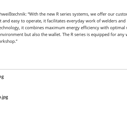
LMS PERFORMANCE
weißtechnik: “With the new R series systems, we offer our custo
nd easy to operate, it facilitates everyday work of welders and
r technology, it combines maximum energy efficiency with optimal
nvironment but also the wallet. The R series is equipped for any 
workshop.”
KOLABORATIVNÍ SVAŘOVÁNÍ
Sbohem nedostatku kvalifikovaných pracovníků, tlaku na
náklady a mezerám v technologiích: Kolaborativní robotické
svařování představuje snadný vstup do automatizace svařov
u malých a středně velkých firem!
ng
Získat více informací
COBOT WELDING WORLD
.jpg
LINEÁRNÍ OSA COBOT MOVE
OTOČNÝ NAKLÁPĚCÍ COBOT TURN