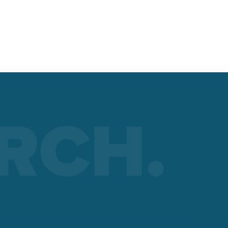
m
wear
yday