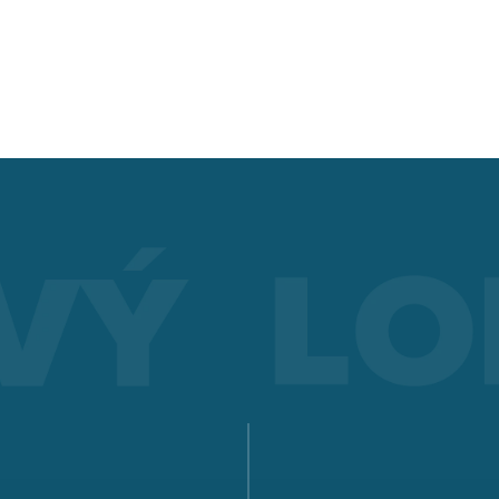
LORCH CONNECT
Spojit. Svařit. Jasně vidět. Cloudové řešení Lorch Connect Vá
umožní dříve nevídanou transparenci a zajištění kvality
svařovacího procesu.
Získat více informací
OCHRANA BEZPEČNOSTI PRÁCE
Whether MMA, TIG or MIG-MAG - Lorch offers suitable work
and accessories for every type of welding to make your ever
welding safer.
Získat více informací
APR 900 PLUS