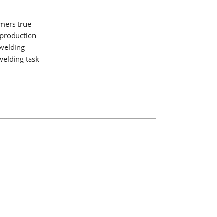
mers true
 production
 welding
welding task
ání