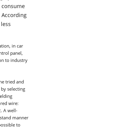
ké
ts consume
to
. According
 less
tion, in car
ntrol panel,
n to industry
he tried and
 by selecting
welding
A)
ored wire:
. A well-
erstand manner
ossible to