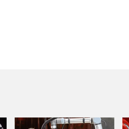
COBOT SEAMPILOT
COBOTRONIC SOFTWARE
ROBOTIKA
Automatizace svařování je efektivní a nemusí být vůbec drah
Jaké výhody přináší robotické svařování a jak funguje si přečt
zde.
Získat více informací
SÉRIE S-ROBOMIG XT
SÉRIE ROBO-MICORMIG
SÉRIE V-ROBOTIG