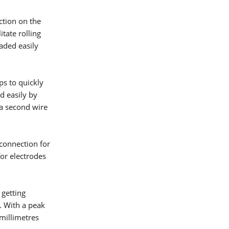
ction on the
itate rolling
oaded easily
ps to quickly
d easily by
 a second wire
 connection for
or electrodes
 getting
lding
. With a peak
 millimetres