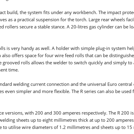
ct build, the system fits under any workbench. The impact prote
ves as a practical suspension for the torch. Large rear wheels facil
SVAŘOVÁNÍ ELEKTRODOU
rollers secure a stable stance. A 20-litres gas cylinder can be l
Electrode welding offers advantages over other welding
processes - you can see what these are and how electrode
welding works here.
ls is very handy as well. A holder with simple plug-in system hel
Získat více informací
 also offers space for four wire feed rolls that can be distinguishe
e grooved rolls allows the welder to switch quickly and simply to
SÉRIE X
ent time.
SÉRIE MICORSTICK
tandard welding current connection and the universal Euro central
 even simpler and more flexible. The R series can also be used f
RUČNÍ SVAŘOVACÍ HOŘÁK
nce versions, with 200 and 300 amperes respectively. The R 200 is
Whether MIG-MAG or TIG – Lorch offers the right manual we
lding sheets up to eight millimetres thick at up to 200 amperes
torch for every type of welding.
e to utilise wire diameters of 1.2 millimetres and sheets up to 15
Získat více informací