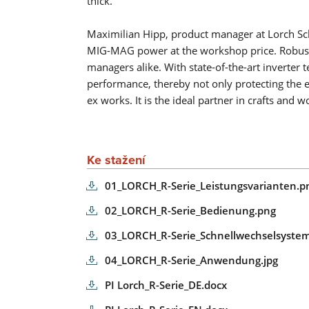
thick.
Maximilian Hipp, product manager at Lorch Sch
MIG-MAG power at the workshop price. Robust a
managers alike. With state-of-the-art inverte
performance, thereby not only protecting the e
ex works. It is the ideal partner in crafts and 
Ke stažení
01_LORCH_R-Serie_Leistungsvarianten.p
02_LORCH_R-Serie_Bedienung.png
03_LORCH_R-Serie_Schnellwechselsystem
04_LORCH_R-Serie_Anwendung.jpg
PI Lorch_R-Serie_DE.docx