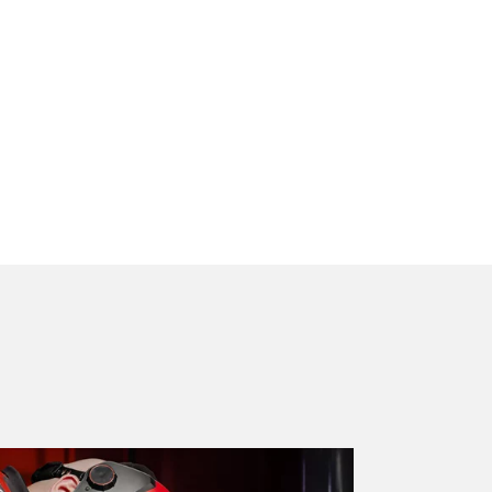
é!
ěte