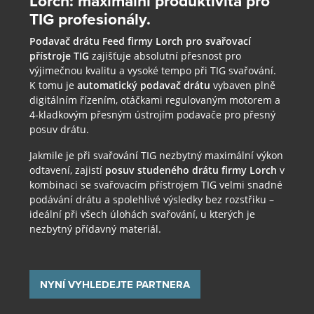
Lorch: maximální produktivita pro
TIG profesionály.
Podavač drátu Feed firmy Lorch pro svařovací
přístroje TIG
zajišťuje absolutní přesnost pro
výjimečnou kvalitu a vysoké tempo při TIG svařování.
K tomu je
automatický podavač drátu
vybaven plně
digitálním řízením, otáčkami regulovaným motorem a
4-kladkovým přesným ústrojím podavače pro přesný
posuv drátu.
Jakmile je při svařování TIG nezbytný maximální výkon
odtavení, zajistí
posuv studeného drátu firmy Lorch
v
kombinaci se svařovacím přístrojem TIG velmi snadné
podávání drátu a spolehlivé výsledky bez rozstřiku –
ideální při všech úlohách svařování, u kterých je
nezbytný přídavný materiál.
NYNÍ VYHLEDEJTE PARTNERA