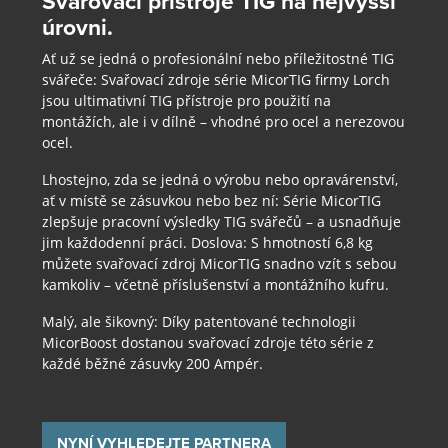
Svařovací přístroje TIG na nejvyšší
úrovni.
Ať už se jedná o profesionální nebo příležitostné TIG
svářeče: Svařovací zdroje série MicorTIG firmy Lorch
jsou ultimativní TIG přístroje pro použití na
montážích, ale i v dílně – vhodné pro ocel a nerezovou
ocel.
Lhostejno, zda se jedná o výrobu nebo opravárenství,
ať v místě se zásuvkou nebo bez ní: Série MicorTIG
zlepšuje pracovní výsledky TIG svářečů – a usnadňuje
jim každodenní práci. Doslova: S hmotností 6,8 kg
můžete svařovací zdroj MicorTIG snadno vzít s sebou
kamkoliv – včetně příslušenství a montážního kufru.
Malý, ale šikovný: Díky patentované technologii
MicorBoost dostanou svařovací zdroje této série z
každé běžné zásuvky 200 Ampér.
NYNÍ VYHLEDEJTE PARTNERA