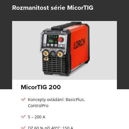
Rozmanitost série MicorTIG
MicorTIG 200
Koncepty ovládání: BasicPlus,
ControlPro
5 – 200 A
DZ 60 % při 40°C: 150 A