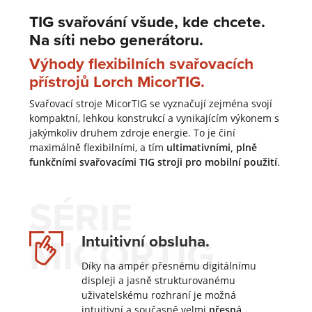
TIG svařování všude, kde chcete.
Na síti nebo generátoru.
Výhody flexibilních svařovacích
přístrojů Lorch MicorTIG.
Svařovací stroje MicorTIG se vyznačují zejména svojí
kompaktní, lehkou konstrukcí a vynikajícím výkonem s
jakýmkoliv druhem zdroje energie. To je činí
maximálně flexibilními, a tím
ultimativními, plně
funkčními svařovacími TIG stroji pro mobilní použití
.
SÉRIE
MICORTIG.
Intuitivní obsluha.
Díky na ampér přesnému digitálnímu
displeji a jasně strukturovanému
uživatelskému rozhraní je možná
intuitivní a současně velmi
přesná