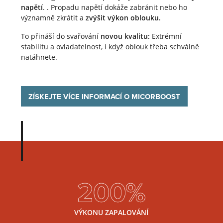
napětí
. . Propadu napětí dokáže zabránit nebo ho
významně zkrátit a
zvýšit výkon oblouku.
To přináší do svařování
novou kvalitu:
Extrémní
stabilitu a ovladatelnost, i když oblouk třeba schválně
natáhnete.
ZÍSKEJTE VÍCE INFORMACÍ O MICORBOOST
200%
VÝKONU ZAPALOVÁNÍ