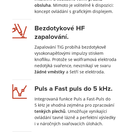
obsluha
. Mimoto je volitelně k dispozici:
koncept ovládání s grafickým displejem.
Bezdotykové HF
zapalování.
Zapalování TIG probíhá bezdotykově
vysokonapěťovými impulzy stiskem
knoflíku. Protože se wolframová elektroda
nedotýká svařence, nevznikají ve svaru
žádné vměstky
a šetří se elektroda.
Puls a Fast puls do 5 kHz.
Integrovaná funkce Puls a Fast-Puls do
5 kHz je vhodná zejména pro zpracování
tenkých plechů
. Umožňuje vynikající
ovládání tavné lázně a perfektní výsledky
i v náročných svařovacích úlohách.