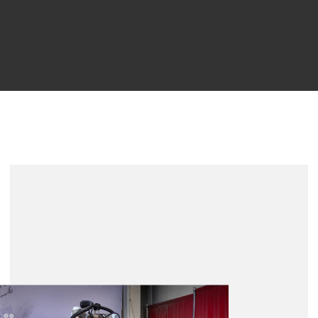
m
wear
yday