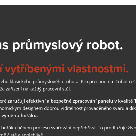
ROBOTICKÝ SVAŘOVACÍ HOŘÁK
Ať už se jedná o svařování metodou MIG-MAG nebo TIG -
společnost Lorch nabízí správný robotický svařovací hořák p
každý typ svařování.
Získat více informací
s průmyslový robot.
MANAGEMENT KVALITY
 vytříbenými vlastnostmi.
Všechny údaje o svařování na první pohled s bezproblémov
záznamem, dokumentací, vyhodnocením a analýzou. Snadn
titého klasického průmyslového robota. Pro přechod na Cobot řeš
řízení kvality!
e zařízení na každý pracovní stůl.
Získat více informací
teré
zaručují
efektivní a bezpečné zpracování panelu v kvalitě 
LORCH Q-SYS
nomickým designem dobrou viditelnost prováděného svaru a
dí
u výměnu hořáku.
LORCH Q-DATA
ava hořáku během procesu svařování nepřehřívá. To prodlužuje živ
ně čistě a spolehlivě.