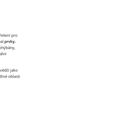
ké
to
řešení pro
cí prvky.
 ohýbány,
ální
vědčí jako
livé oblasti
A)