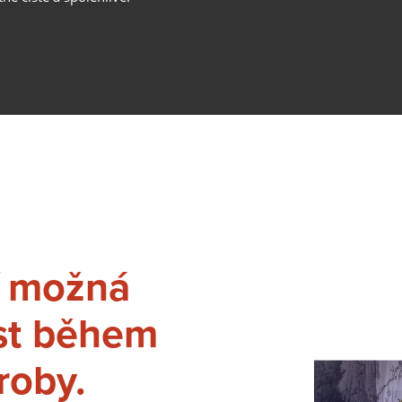
LORCH CONNECT
Spojit. Svařit. Jasně vidět. Cloudové řešení Lorch Connect Vá
umožní dříve nevídanou transparenci a zajištění kvality
svařovacího procesu.
Získat více informací
OCHRANA BEZPEČNOSTI PRÁCE
Whether MMA, TIG or MIG-MAG - Lorch offers suitable work
and accessories for every type of welding to make your ever
í možná
welding safer.
Získat více informací
st během
APR 900 PLUS
roby.