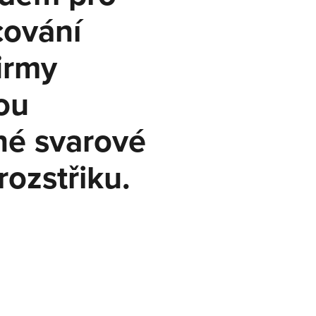
cování
irmy
ou
é!
é svarové
ěte
rozstřiku.