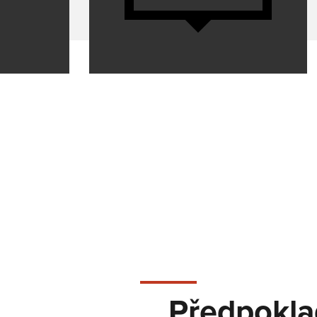
LMS PERFORMANCE
KOLABORATIVNÍ SVAŘOVÁNÍ
Sbohem nedostatku kvalifikovaných pracovníků, tlaku na
náklady a mezerám v technologiích: Kolaborativní robotické
svařování představuje snadný vstup do automatizace svařov
u malých a středně velkých firem!
Získat více informací
COBOT WELDING WORLD
LINEÁRNÍ OSA COBOT MOVE
OTOČNÝ NAKLÁPĚCÍ COBOT TURN
Předpokl