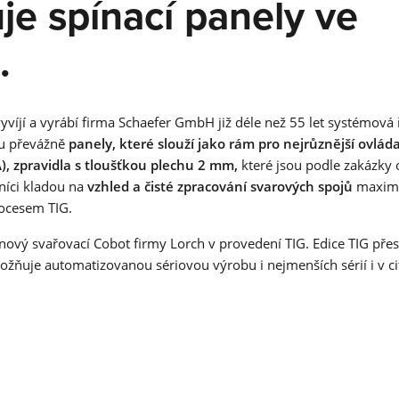
je spínací panely ve
Co je TIG svařování? Jak proces TIG svařování funguje? Pro ja
materiály je vhodný? To všechno a ještě více se dozvíte na té
.
stránce.
Získat více informací
NEWSLETTER
SÉRIE V
vyvíjí a vyrábí firma Schaefer GmbH již déle než 55 let systémová 
Nezmeškejte žádné exkluzivní nabídky, zajímavé informace a
ou převážně
panely, které slouží jako rám pro nejrůznější ovláda
fascinující pohledy.
SÉRIE T
), zpravidla s tloušťkou plechu 2 mm,
které jsou podle zakázky
Získat více informací
níci kladou na
vzhled a čisté zpracování svarových spojů
maxim
SÉRIE T-PRO
ocesem TIG.
SÉRIE TF-PRO
ový svařovací Cobot firmy Lorch v provedení TIG. Edice TIG přes
žňuje automatizovanou sériovou výrobu i nejmenších sérií i v cit
NÁVOD K OBSLUZE
SÉRIE MICORTIG
Pomocí aplikace Lorch Information and Service Assistent (LIS
SÉRIE HANDYTIG AC/DC
získáte přístup ke všem návodům k obsluze. Vyhledáváním
pomocí sériového čísla rychle k cíli.
Získat více informací
SÉRIE HANDYTIG DC
FEED