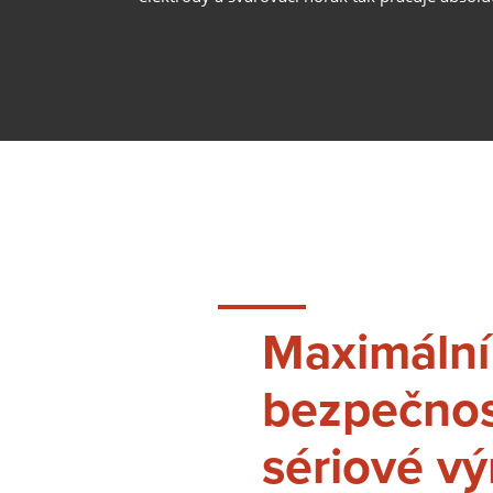
Maximáln
bezpečno
sériové vý