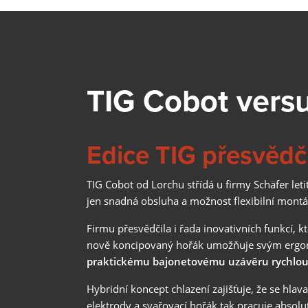
TIG Cobot versu
Edice TIG přesvědčí
TIG Cobot od Lorchu střídá u firmy Schäfer le
jen snadná obsluha a možnost flexibilní montáž
Firmu přesvědčila i řada inovativních funkcí, k
nově koncipovaný hořák umožňuje svým ergo
praktickému bajonetovému uzávěru rychlo
Hybridní koncept chlazení zajišťuje, že se hl
elektrody a svařovací hořák tak pracuje absolut