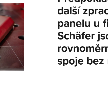
COBOT SEAMPILOT
další zpra
COBOTRONIC SOFTWARE
panelu u f
Schäfer js
ROBOTIKA
Automatizace svařování je efektivní a nemusí být vůbec drah
rovnoměrn
Jaké výhody přináší robotické svařování a jak funguje si přečt
zde.
spoje bez 
Získat více informací
SÉRIE S-ROBOMIG XT
SÉRIE ROBO-MICORMIG
SÉRIE V-ROBOTIG