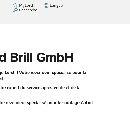
MyLorch
Langue
Recherche
Italia
France
(FR)
INTENANT
ui
nous
ld Brill GmbH
,
ie.
us
 Lorch I Votre revendeur spécialisé pour la
el
otre expert du service après-vente et de la
tre revendeur spécialisé pour le soudage Cobot
 le