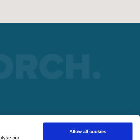
pport
udage
RTENAIRE
Allow all cookies
NTS
alyse our
lding