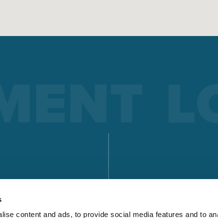
FEED
SOUDAGE PAR ÉLECTRODE
Le soudage à l’électrode enrobée offre des avantages par ra
à d’autres procédés de soudage : nous vous expliquons ici les
avantages dont il s’agit, mais aussi le fonctionnement du so
à l’électrode enrobée.
En savoir plus
SÉRIE X
SÉRIE MICORSTICK
TROUVER UN PA
TORCHE DE SOUDAGE MANUELLE
s
TÉLÉCHARGEME
ise content and ads, to provide social media features and to an
Whether MIG-MAG or TIG – Lorch offers the right manual we