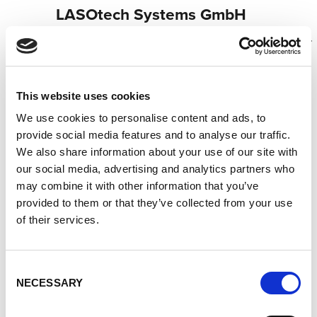
LASOtech Systems GmbH
Centre de technique de soudage Lorch I Votre revendeur
spécialisé pour la technique de soudage industriel
Votre revendeur spécialisé pour l´atelier et les montages
Partenaires S.A.V. de Lorch I Votre expert du service
This website uses cookies
après-vente et de la garantie
We use cookies to personalise content and ads, to
Partenaire Cobot de Lorch I Votre revendeur spécialisé
provide social media features and to analyse our traffic.
pour le soudage Cobot
We also share information about your use of our site with
Intégrateur systèmes I Votre partenaire pour les
our social media, advertising and analytics partners who
solutions d´automatisation intégrées
may combine it with other information that you’ve
provided to them or that they’ve collected from your use
Pfütschbergstraße 4
of their services.
98527 Suhl
Allemagne
+493681353039035
Consent
NECESSARY
Selection