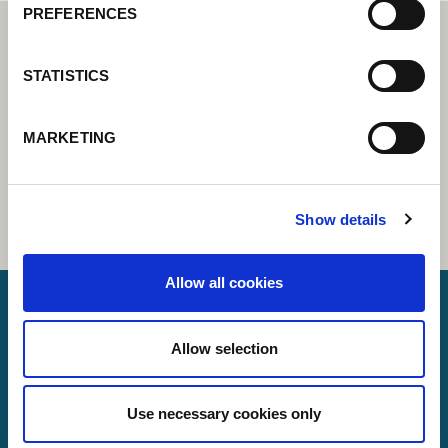
PREFERENCES
STATISTICS
MARKETING
Show details
Allow all cookies
Allow selection
Lorch Schweißtechnik GmbH
+49 7191 503-0
Use necessary cookies only
info(at)lorch.eu