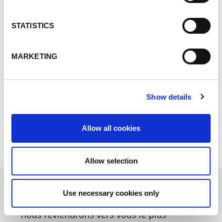
PASS robotique
STATISTICS
Intégrateur systèmes I Votre partenaire pour les
solutions d´automatisation intégrées
MARKETING
19 C rue Paul Gauguin
49125 BRIOLLAY
France
Show details
+330749283567
Contacter maintenant
Allow all cookies
Allow selection
Use necessary cookies only
Contactez nous via le formulaire online,
nous reviendrons vers vous le plus