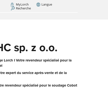
MyLorch
Langue
Recherche
Italia
France
(FR)
INTENANT
ui
nous
 sp. z o.o.
,
ie.
us
 Lorch I Votre revendeur spécialisé pour la
el
otre expert du service après-vente et de la
tre revendeur spécialisé pour le soudage Cobot
 le