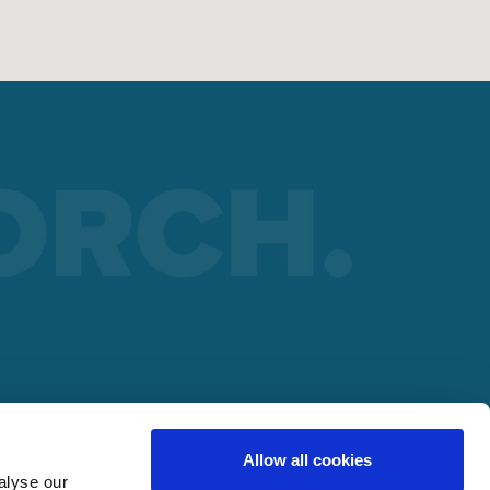
pport
udage
RTENAIRE
Allow all cookies
NTS
alyse our
lding