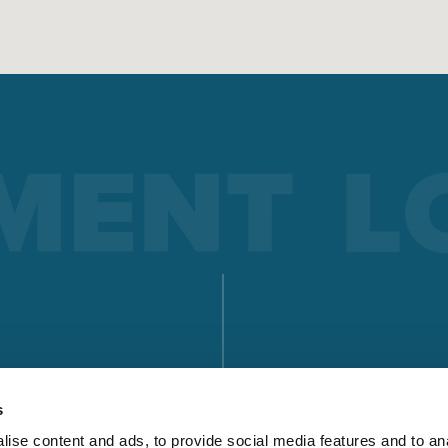
FEED
SOUDAGE PAR ÉLECTRODE
Le soudage à l’électrode enrobée offre des avantages par ra
à d’autres procédés de soudage : nous vous expliquons ici les
avantages dont il s’agit, mais aussi le fonctionnement du so
à l’électrode enrobée.
En savoir plus
SÉRIE X
SÉRIE MICORSTICK
TROUVER UN PA
TORCHE DE SOUDAGE MANUELLE
s
TÉLÉCHARGEME
ise content and ads, to provide social media features and to an
Whether MIG-MAG or TIG – Lorch offers the right manual we