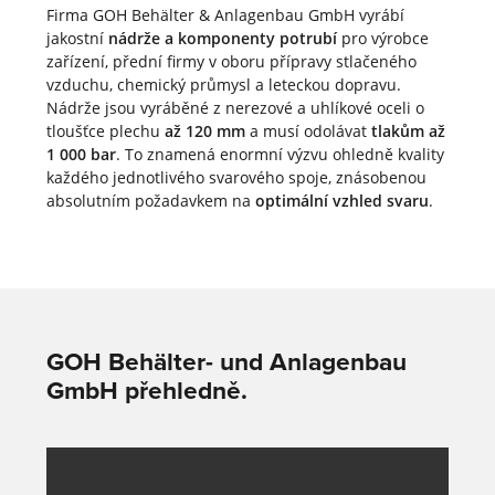
Firma GOH Behälter & Anlagenbau GmbH vyrábí
jakostní
nádrže a komponenty potrubí
pro výrobce
zařízení, přední firmy v oboru přípravy stlačeného
vzduchu, chemický průmysl a leteckou dopravu.
Nádrže jsou vyráběné z nerezové a uhlíkové oceli o
tloušťce plechu
až 120 mm
a musí odolávat
tlakům až
1 000 bar
. To znamená enormní výzvu ohledně kvality
každého jednotlivého svarového spoje, znásobenou
absolutním požadavkem na
optimální vzhled svaru
.
GOH Behälter- und Anlagenbau
GmbH přehledně.