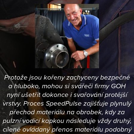
Protože jsou kořeny zachyceny bezpečně
a hluboko, mohou si svářeči firmy GOH
nyní ušetřit dokonce i svařování protější
vrstvy. Proces SpeedPulse zajišťuje plynulý
přechod materiálu na obrobek, kdy za
pulzní vodicí kapkou následuje vždy druhý,
cíleně ovládaný přenos materiálu podobný