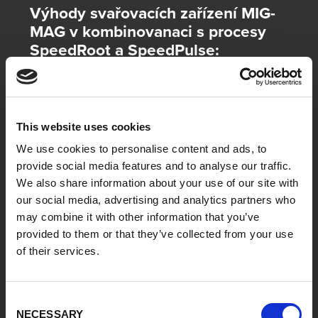
Výhody svařovacích zařízení MIG-
MAG v kombinovanaci s procesy
SpeedRoot a SpeedPulse:
Kratší doby svařování, hlubší
průvar
U procesu SpeedRoot se jedná o proces MIG-MAG na
This website uses cookies
základě svařovacího zařízení S-SpeedPulse, který
kombinuje
kvalitu kořenového svaru podobnou
We use cookies to personalise content and ads, to
procesu TIG
s výhodami rychlosti procesu MIG-MAG.
provide social media features and to analyse our traffic.
Pro svařování kořenové vrstvy u hrdla trubky, které
We also share information about your use of our site with
předtím trvalo pomocí TIG celých 12 minut, potřebuje
our social media, advertising and analytics partners who
firma nyní již jen osm minut. Ale nejen to: Úlohy, u
may combine it with other information that you’ve
kterých byly dříve potřeba až tři různé svařovací
stroje s různými dráty a směsmi plynu pro různé
provided to them or that they’ve collected from your use
vrstvy svaru, zvládá dnes firma GOH s jediným
of their services.
zařízením SpeedPulse. Navíc je díky systému
dvojitého podavače pravidelná výměna plného drátu
za trubičkový téměř samočinná, bez vyprchání
Consent
ochranného plynu ze systému.
NECESSARY
Selection