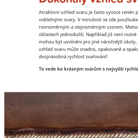
Atraktivní vzhled svaru je často vysoce ceněn 
viditelnými svary. V minulosti se zde používal
rovnoměrným a stejnoměrným vzorem. Metoda
oblastech jednodušší. Například již není nutné 
mohou být uvolněni pro jiné náročnější úkoly
vzhled svaru může snadno, opakovaně a opako
dvojnásobná rychlost svařování!
To vede ke krásným svárům s nejvyšší rychlo