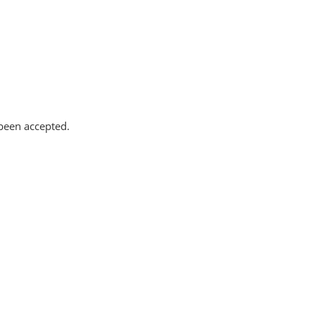
ké
to
been accepted.
A)