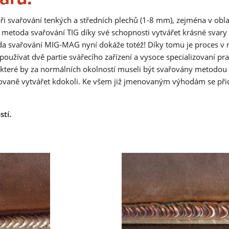
LMS PERFORMANCE
při svařování tenkých a středních plechů (1-8 mm), zejména v obla
a metoda svařování TIG díky své schopnosti vytvářet krásné svary
 svařování MIG-MAG nyní dokáže totéž! Díky tomu je proces v
používat dvě partie svářecího zařízení a vysoce specializovaní pr
, které by za normálních okolností museli být svařovány metodou
KOLABORATIVNÍ SVAŘOVÁNÍ
vaně vytvářet kdokoli. Ke všem již jmenovaným výhodám se při
Sbohem nedostatku kvalifikovaných pracovníků, tlaku na
náklady a mezerám v technologiích: Kolaborativní robotické
stí.
svařování představuje snadný vstup do automatizace svařov
u malých a středně velkých firem!
Získat více informací
COBOT WELDING WORLD
LINEÁRNÍ OSA COBOT MOVE
OTOČNÝ NAKLÁPĚCÍ COBOT TURN