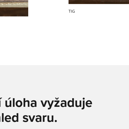
COBOT SEAMPILOT
TIG
COBOTRONIC SOFTWARE
ROBOTIKA
Automatizace svařování je efektivní a nemusí být vůbec drah
Jaké výhody přináší robotické svařování a jak funguje si přečt
zde.
Získat více informací
SÉRIE S-ROBOMIG XT
SÉRIE ROBO-MICORMIG
 úloha vyžaduje
SÉRIE V-ROBOTIG
led svaru.