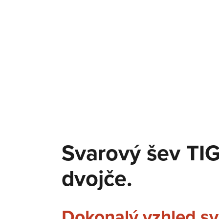
Svarový šev TI
dvojče.
Dokonalý vzhled sv