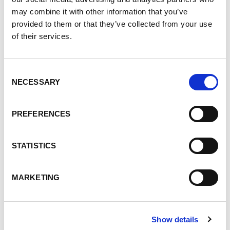
may combine it with other information that you’ve
provided to them or that they’ve collected from your use
of their services.
Consent
NECESSARY
Selection
PREFERENCES
Podwójna wydajność
STATISTICS
Oszczędność czasu i kosztów podróży.
Możesz dodać wszystkich współpracowników
MARKETING
bezpośrednio w formie cyfrowej.
Show details