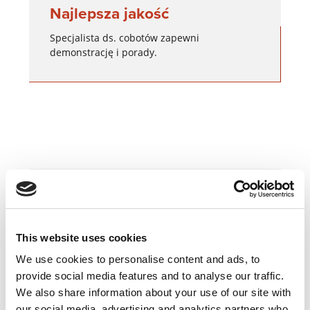
Najlepsza jakość
Specjalista ds. cobotów zapewni
demonstrację i porady.
This website uses cookies
Praktyczny
We use cookies to personalise content and ads, to
provide social media features and to analyse our traffic.
Twoja aplikacja jest w centrum uwagi.
We also share information about your use of our site with
Pokażemy Ci odpowiednie rozwiązania.
our social media, advertising and analytics partners who