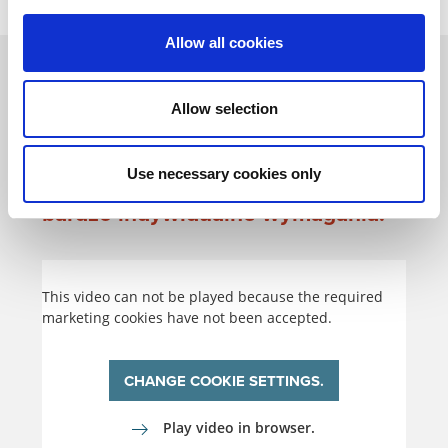
Allow all cookies
Pozwalamy naszym klientom
Allow selection
mówić za siebie.
Każdy projekt stawia przed
Use necessary cookies only
rozwiązaniem spawalniczym
bardzo indywidualne wymagania.
This video can not be played because the required
marketing cookies have not been accepted.
CHANGE COOKIE SETTINGS.
Play video in browser.