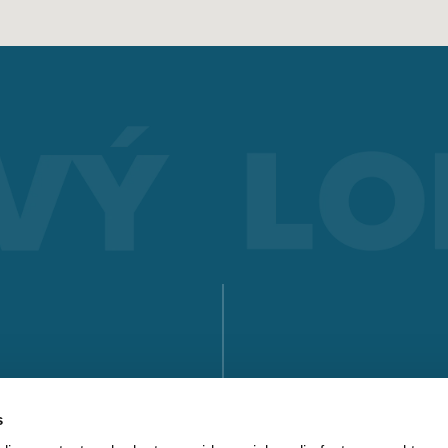
SVAŘOVÁNÍ ELEKTRODOU
Electrode welding offers advantages over other welding
processes - you can see what these are and how electrode
welding works here.
Získat více informací
SÉRIE X
SÉRIE MICORSTICK
RUČNÍ SVAŘOVACÍ HOŘÁK
VYHLEDEJTE P
Whether MIG-MAG or TIG – Lorch offers the right manual we
torch for every type of welding.
s
KE STAŽENÍ
Získat více informací