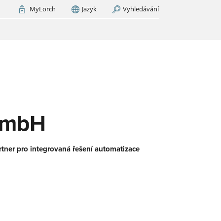
MyLorch
Jazyk
Vyhledávání
Italia
France
(FR)
EDAT NYNÍ
M
orch
.
ický
u.
še
GmbH
rtner pro integrovaná řešení automatizace
-