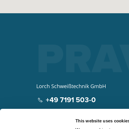
Lorch Schweißtechnik GmbH
+49 7191 503-0
info(at)lorch.eu
This website uses cookie
Im Anwänder 24 – 26