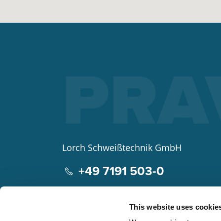
Lorch Schweißtechnik GmbH
+49 7191 503-0
info(at)lorch.eu
This website uses cookie
Im Anwänder 24 – 26