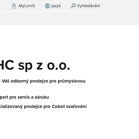
MyLorch
Jazyk
Vyhledávání
Italia
France
(FR)
EDAT NYNÍ
M
orch
.
ický
u.
še
 sp z o.o.
– Váš odborný prodejce pro průmyslovou
pert pro servis a záruku
cializovaný prodejce pro Cobot svařování
-