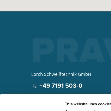
Lorch Schweißtechnik GmbH
+49 7191 503-0
info(at)lorch.eu
This website uses cookie
Im Anwänder 24 – 26