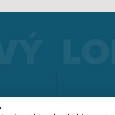
SVAŘOVÁNÍ ELEKTRODOU
Electrode welding offers advantages over other welding
processes - you can see what these are and how electrode
welding works here.
Získat více informací
SÉRIE X
SÉRIE MICORSTICK
RUČNÍ SVAŘOVACÍ HOŘÁK
VYHLEDEJTE P
Whether MIG-MAG or TIG – Lorch offers the right manual we
torch for every type of welding.
s
KE STAŽENÍ
Získat více informací