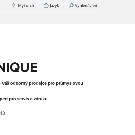
MyLorch
Jazyk
Vyhledávání
Italia
France
(FR)
EDAT NYNÍ
M
orch
.
ický
u.
še
NIQUE
– Váš odborný prodejce pro průmyslovou
pert pro servis a záruku
-
 43