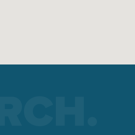
ké
to
A)