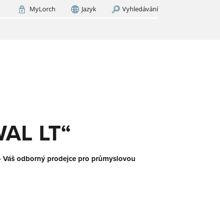
MyLorch
Jazyk
Vyhledávání
Kingdom
India
EDAT NYNÍ
(EN)
M
orch
.
ický
u.
še
AL LT“
– Váš odborný prodejce pro průmyslovou
-