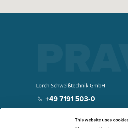
Lorch Schweißtechnik GmbH
+49 7191 503-0
info(at)lorch.eu
This website uses cookie
Im Anwänder 24 – 26