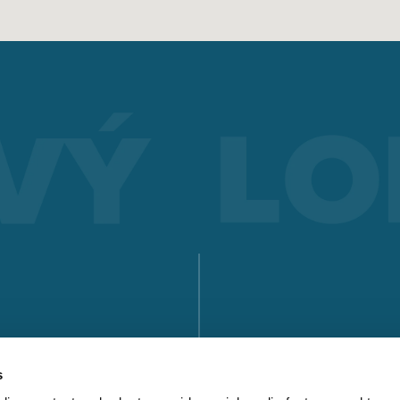
SVAŘOVÁNÍ ELEKTRODOU
Electrode welding offers advantages over other welding
processes - you can see what these are and how electrode
welding works here.
Získat více informací
SÉRIE X
SÉRIE MICORSTICK
RUČNÍ SVAŘOVACÍ HOŘÁK
VYHLEDEJTE P
Whether MIG-MAG or TIG – Lorch offers the right manual we
torch for every type of welding.
s
KE STAŽENÍ
Získat více informací