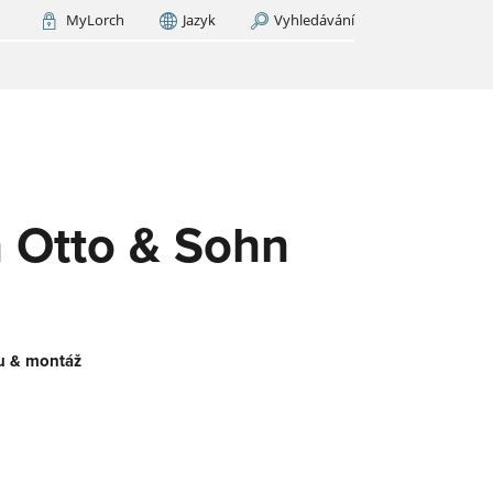
MyLorch
Jazyk
Vyhledávání
Italia
France
(FR)
EDAT NYNÍ
M
orch
.
ický
u.
še
 Otto & Sohn
nu & montáž
-