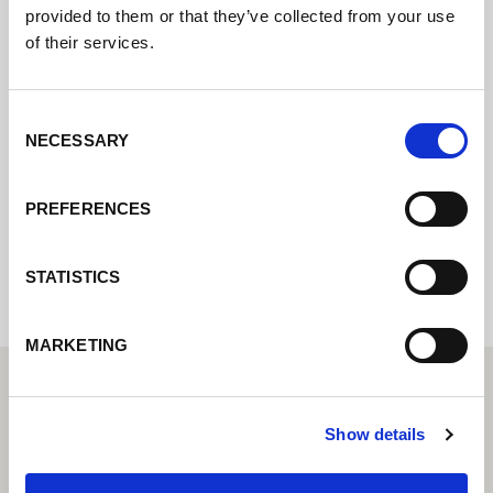
provided to them or that they’ve collected from your use
of their services.
Kontaktujte nás prostřednictvím našeho
online formuláře a my se vám co nejdříve
Consent
ozveme.
NECESSARY
Selection
PREFERENCES
Internal error: Contact form currently not
available
STATISTICS
MARKETING
Show details