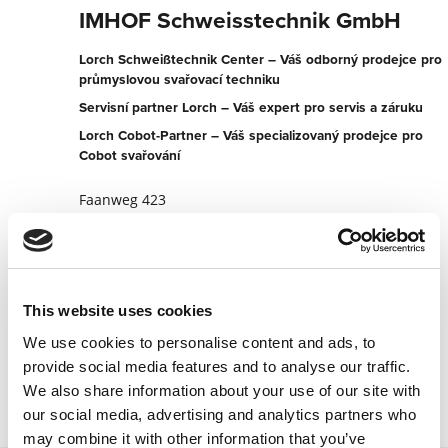
IMHOF Schweisstechnik GmbH
Lorch Schweißtechnik Center – Váš odborný prodejce pro
průmyslovou svařovací techniku
Servisní partner Lorch – Váš expert pro servis a záruku
Lorch Cobot-Partner – Váš specializovaný prodejce pro
Cobot svařování
Faanweg 423
5054 Kirchleerau
Švýcarsko
+41627392800
This website uses cookies
Na partnerský web
We use cookies to personalise content and ads, to
Kontaktujte nyní
provide social media features and to analyse our traffic.
We also share information about your use of our site with
our social media, advertising and analytics partners who
may combine it with other information that you’ve