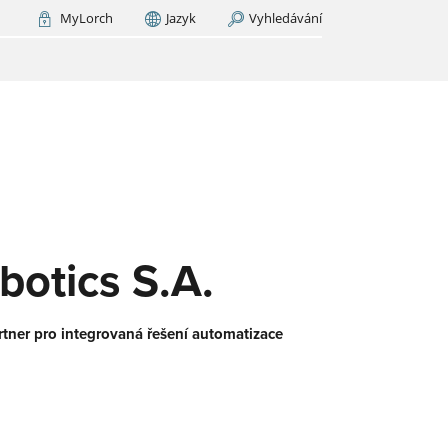
MyLorch
Jazyk
Vyhledávání
Italia
France
(FR)
EDAT NYNÍ
M
orch
.
ický
u.
še
botics S.A.
rtner pro integrovaná řešení automatizace
-