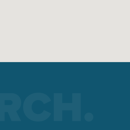
ké
to
A)