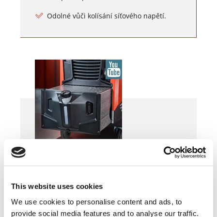
Odolné vůči kolísání síťového napětí.
Nový koncept chlazení vodou
Modulární koncept chlazení vodou.
This website uses cookies
Snadná změna chladící jednotky.
We use cookies to personalise content and ads, to
provide social media features and to analyse our traffic.