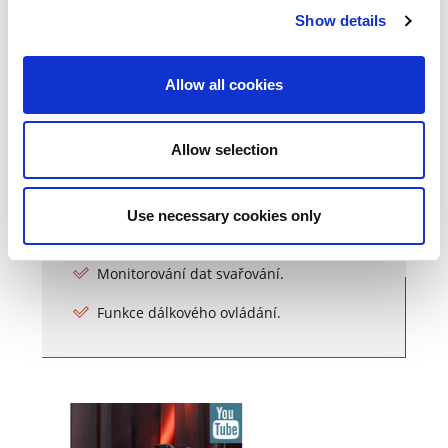
Cloud-Networking
Show details
Řešení na bázi cloudu s integrovaným
Allow all cookies
řešením Lorch Connect z výroby.
Vždy v nejaktuálnější verzi, protože
Allow selection
aktualizace probíhají pohodlně přes
WLAN.
Nové procesy před zakoupením
Use necessary cookies only
otestujte.
Monitorování dat svařování.
Funkce dálkového ovládání.