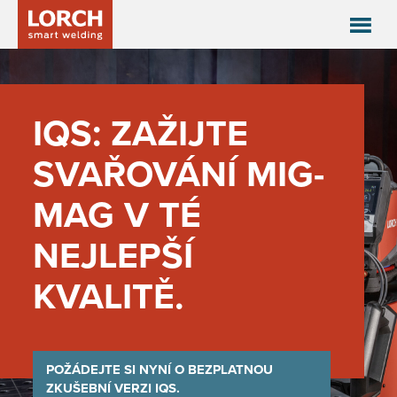
Zkušební instalace iQS
IQS: ZAŽIJTE
SVAŘOVÁNÍ MIG-
MAG V TÉ
NEJLEPŠÍ
KVALITĚ.
POŽÁDEJTE SI NYNÍ O BEZPLATNOU
ZKUŠEBNÍ VERZI IQS.