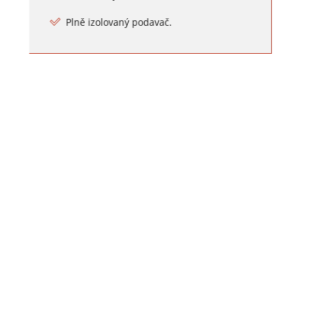
Plně izolovaný podavač.
Posuvný systém vč. systému
rychlé výměny
Odolný posuvný systém 4x4.
Perfektní vedení i hliníkových drátů.