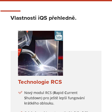
Vlastnosti iQS přehledně.
Technologie RCS
Nový modul RCS (
R
apid
C
urrent
S
hutdown) pro ještě lepší fungování
krátkého oblouku.