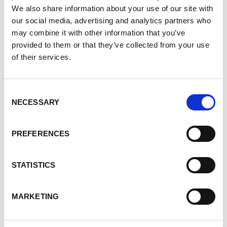
Systém Lorch Quick: zástrčka ke
We also share information about your use of our site with
svařovacímu zdroji (u plynových zařízení
our social media, advertising and analytics partners who
kdykoliv možné dovybavení).
may combine it with other information that you’ve
Výpust nádrže přístupná zvenku.
provided to them or that they’ve collected from your use
of their services.
Rychlá přestavba z kompaktního systému
na systém s oddelitelným podavačem.
Snadné dovybavení.
Consent
NECESSARY
Selection
PREFERENCES
STATISTICS
MARKETING