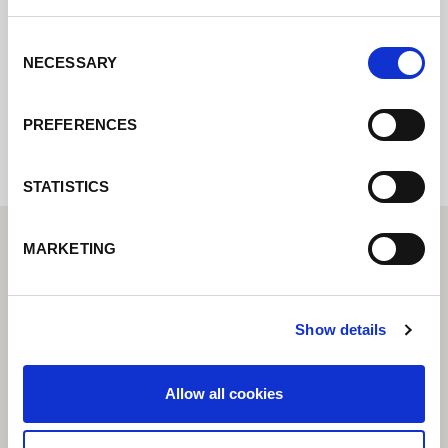
z Tobą tak szybko, jak to możliwe.
Consent
NECESSARY
Selection
Internal error: Contact form currently not
available
PREFERENCES
STATISTICS
MARKETING
Show details
Allow all cookies