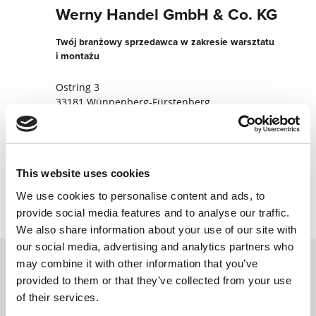
Werny Handel GmbH & Co. KG
Twój branżowy sprzedawca w zakresie warsztatu
i montażu
Ostring 3
33181 Wünnenberg-Fürstenberg
Niemcy
+4929537697
This website uses cookies
Skontaktuj się teraz
We use cookies to personalise content and ads, to
provide social media features and to analyse our traffic.
We also share information about your use of our site with
our social media, advertising and analytics partners who
may combine it with other information that you’ve
provided to them or that they’ve collected from your use
Skontaktuj się z nami za pomocą naszego
of their services.
formularza online, a my skontaktujemy się