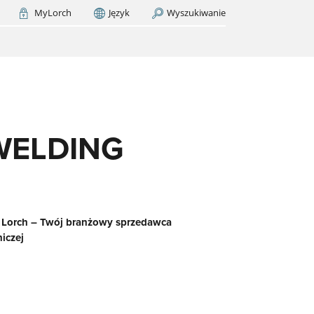
MyLorch
Język
Wyszukiwanie
Italia
France
(FR)
KAJ TERAZ
ś
a
h
WELDING
j Lorch – Twój branżowy sprzedawca
iczej
a w
wie