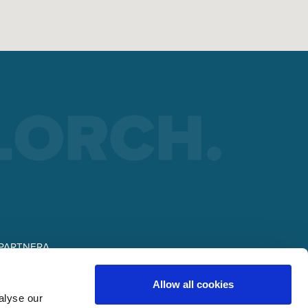
od
 PARTNERA
lding
NIA
Allow all cookies
alyse our