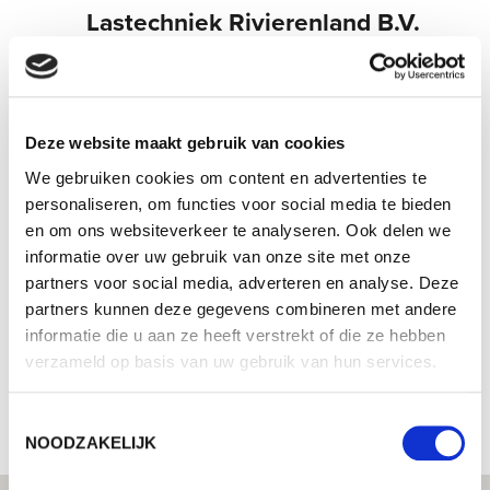
Lastechniek Rivierenland B.V.
Lorch lastechniek center - Uw gespecialiseerde dealer
voor industriële lastechniek
Lorch Service-partner  Uw expert voor service en
garantie
Deze website maakt gebruik van cookies
Lorch Cobot-partner  Uw gespecialiseerde dealer voor
We gebruiken cookies om content en advertenties te
Cobot-lassen
personaliseren, om functies voor social media te bieden
en om ons websiteverkeer te analyseren. Ook delen we
De Cock van Opijnenstr. 21
informatie over uw gebruik van onze site met onze
4184 ER Opijnen
partners voor social media, adverteren en analyse. Deze
Nederland
partners kunnen deze gegevens combineren met andere
+31627135336
informatie die u aan ze heeft verstrekt of die ze hebben
verzameld op basis van uw gebruik van hun services.
Naar de website van de partner
Toestemmingsselectie
NOODZAKELIJK