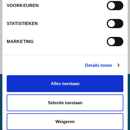
VOORKEUREN
STATISTIEKEN
MARKETING
Details tonen
Alles toestaan
Lorch Schweißtechnik GmbH
Selectie toestaan
+49 7191 503-0
info(at)lorch.eu
Weigeren