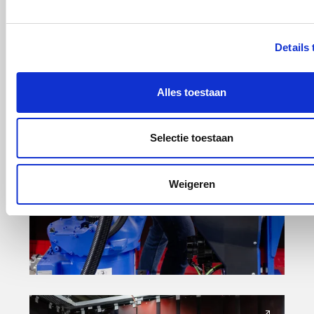
Details
Alles toestaan
Selectie toestaan
Weigeren