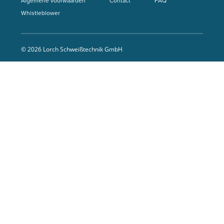
Algemene voorwaarden
Contact
FAQ
Whistleblower
© 2026 Lorch Schweißtechnik GmbH