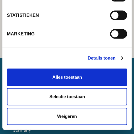
STATISTIEKEN
MARKETING
Details tonen
Alles toestaan
Lorch Schweißtechnik GmbH
+49 7191 503-0
Selectie toestaan
info(at)lorch.eu
Weigeren
Im Anwänder 24 – 26
71549
Auenwald
Germany