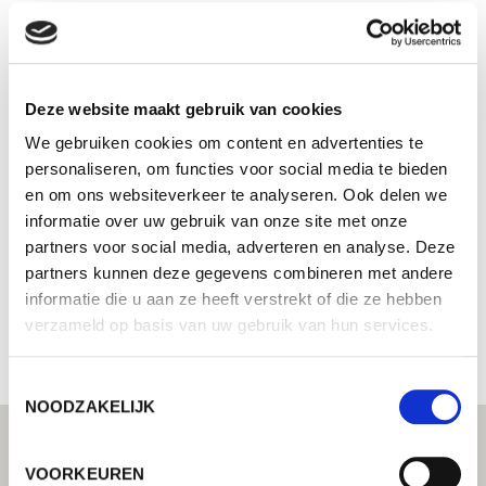
RSI AUTOMATION (M) SDN BHD
Lorch lastechniek center - Uw gespecialiseerde dealer
voor industriële lastechniek
Deze website maakt gebruik van cookies
Lorch Service-partner  Uw expert voor service en
garantie
We gebruiken cookies om content en advertenties te
Systeemintegrator - Uw Lorch partner voor
personaliseren, om functies voor social media te bieden
geïntegreerde automatiseringsoplossingen
en om ons websiteverkeer te analyseren. Ook delen we
informatie over uw gebruik van onze site met onze
54, Jalan BP 5/6
partners voor social media, adverteren en analyse. Deze
47100 Puchong, Selangor
partners kunnen deze gegevens combineren met andere
Maleisië
informatie die u aan ze heeft verstrekt of die ze hebben
+6060342889269
verzameld op basis van uw gebruik van hun services.
Toestemmingsselectie
NOODZAKELIJK
VOORKEUREN