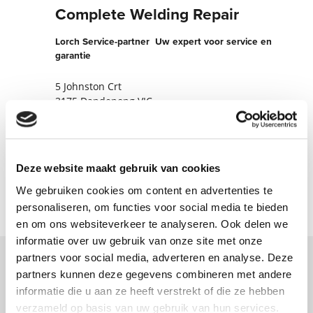
Complete Welding Repair
Lorch Service-partner  Uw expert voor service en
garantie
5 Johnston Crt
3175 Dandenong VIC
Australië
+61418993544
Deze website maakt gebruik van cookies
Nu contact opnemen
We gebruiken cookies om content en advertenties te
personaliseren, om functies voor social media te bieden
en om ons websiteverkeer te analyseren. Ook delen we
informatie over uw gebruik van onze site met onze
partners voor social media, adverteren en analyse. Deze
partners kunnen deze gegevens combineren met andere
Neem contact met ons op via ons online
informatie die u aan ze heeft verstrekt of die ze hebben
formulier en wij nemen zo spoedig
verzameld op basis van uw gebruik van hun services.