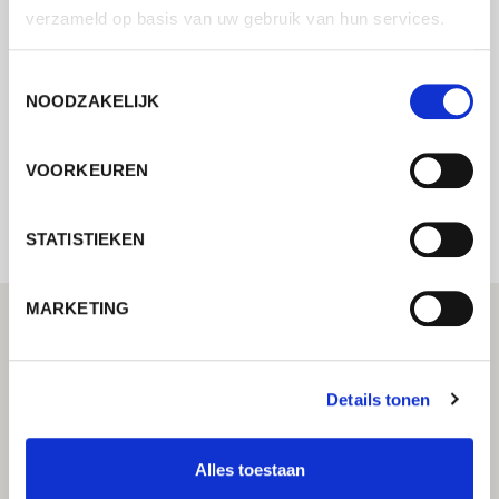
Neem contact met ons op via ons online
verzameld op basis van uw gebruik van hun services.
formulier en wij nemen zo spoedig
mogelijk contact met u op.
Toestemmingsselectie
NOODZAKELIJK
Internal error: Contact form currently not
VOORKEUREN
available
STATISTIEKEN
MARKETING
Details tonen
Alles toestaan