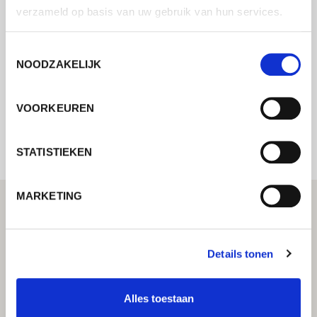
Neem contact met ons op via ons online
verzameld op basis van uw gebruik van hun services.
formulier en wij nemen zo spoedig
mogelijk contact met u op.
Toestemmingsselectie
NOODZAKELIJK
Internal error: Contact form currently not
VOORKEUREN
available
STATISTIEKEN
MARKETING
Details tonen
Alles toestaan