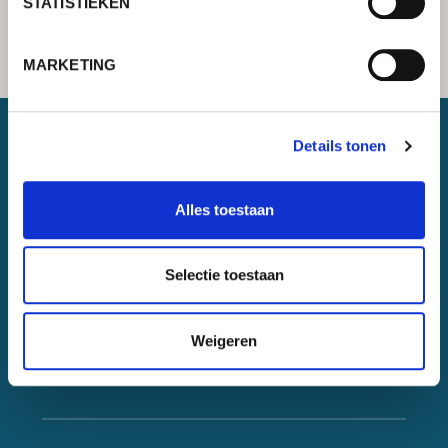
STATISTIEKEN
MARKETING
Details tonen
Lorch Schweißtechnik GmbH
+49 7191 503-0
Alles toestaan
info(at)lorch.eu
Selectie toestaan
Im Anwänder 24 – 26
71549
Auenwald
Germany
Weigeren
Contact
Google Maps