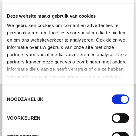
A-One Tools and Fixings Ltd
Deze website maakt gebruik van cookies
Lorch lastechniek center - Uw gespecialiseerde dealer
voor industriële lastechniek
We gebruiken cookies om content en advertenties te
personaliseren, om functies voor social media te bieden
370 Bradofrd Road
en om ons websiteverkeer te analyseren. Ook delen we
HD6 4DJ Brighouse
informatie over uw gebruik van onze site met onze
Verenigd Koninkrijk
partners voor social media, adverteren en analyse. Deze
+441484710282
partners kunnen deze gegevens combineren met andere
informatie die u aan ze heeft verstrekt of die ze hebben
verzameld op basis van uw gebruik van hun services.
Toestemmingsselectie
NOODZAKELIJK
VOORKEUREN