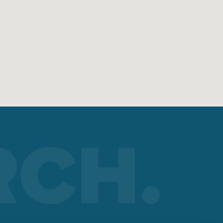
?
re on
n
 de