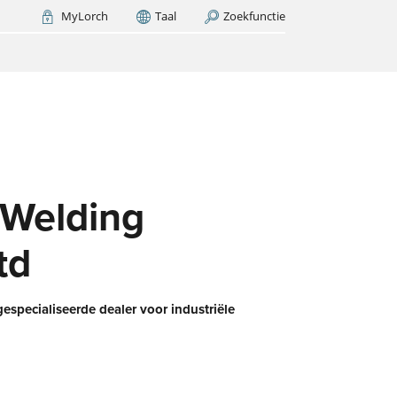
MyLorch
Taal
Zoekfunctie
Kingdom
India
NU ZOEKEN
(EN)
h –
t er
et?
d
Welding
td
gespecialiseerde dealer voor industriële
e
erk
G-
an