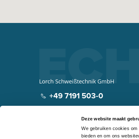
Lorch Schweißtechnik GmbH
+49 7191 503-0
info(at)lorch.eu
Deze website maakt gebru
Im Anwänder 24 – 26
We gebruiken cookies om c
71549
Auenwald
bieden en om ons websitev
Germany