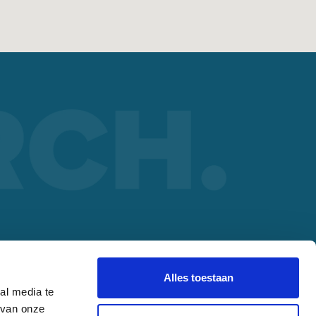
ORCH PARTNER
lding
Alles toestaan
al media te
 van onze