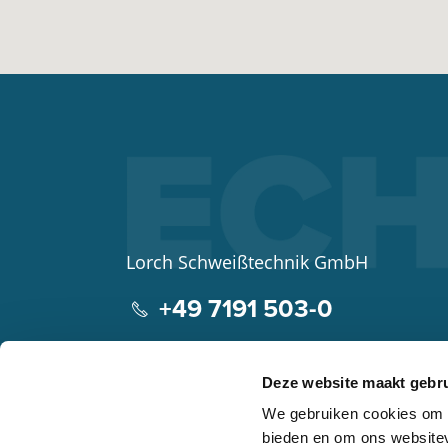
Lorch Schweißtechnik GmbH
+49 7191 503-0
info(at)lorch.eu
Deze website maakt gebru
Im Anwänder 24 – 26
We gebruiken cookies om c
71549
Auenwald
bieden en om ons websitev
Germany