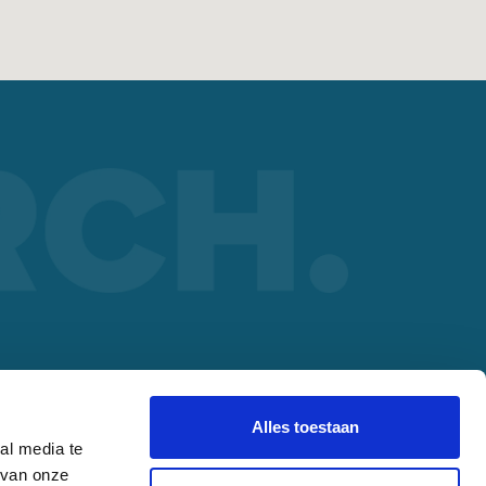
ORCH PARTNER
lding
Alles toestaan
al media te
 van onze