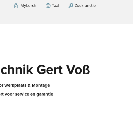
MyLorch
Taal
Zoekfunctie
Italia
France
(FR)
NU ZOEKEN
h –
t er
et?
d
chnik Gert Voß
oor werkplaats & Montage
rt voor service en garantie
e
erk
G-
an