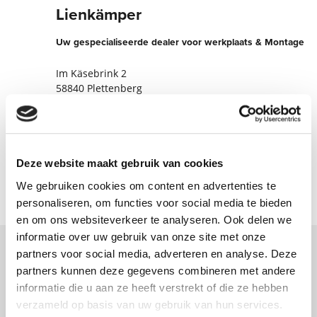
Lienkämper
Uw gespecialiseerde dealer voor werkplaats & Montage
Im Käsebrink 2
58840 Plettenberg
Duitsland
+49239190988
Nu contact opnemen
Deze website maakt gebruik van cookies
We gebruiken cookies om content en advertenties te
personaliseren, om functies voor social media te bieden
en om ons websiteverkeer te analyseren. Ook delen we
informatie over uw gebruik van onze site met onze
partners voor social media, adverteren en analyse. Deze
Neem contact met ons op via ons online
partners kunnen deze gegevens combineren met andere
informatie die u aan ze heeft verstrekt of die ze hebben
formulier en wij nemen zo spoedig
verzameld op basis van uw gebruik van hun services.
mogelijk contact met u op.