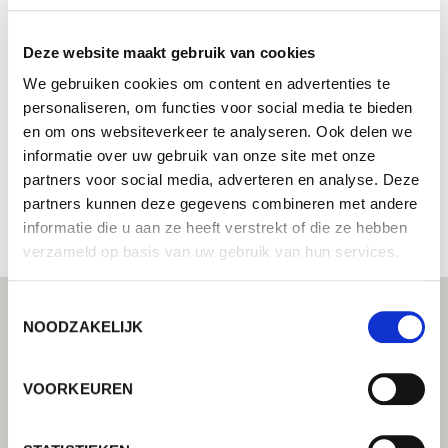
YASKAWA Robotics India Ltd
Deze website maakt gebruik van cookies
Systeemintegrator - Uw Lorch partner voor
geïntegreerde automatiseringsoplossingen
We gebruiken cookies om content en advertenties te
personaliseren, om functies voor social media te bieden
6 & 7 Sai Venkat Trade Center”,
en om ons websiteverkeer te analyseren. Ook delen we
411026 Landewadi, Bhosari, Pune
informatie over uw gebruik van onze site met onze
India
partners voor social media, adverteren en analyse. Deze
+919923588812
partners kunnen deze gegevens combineren met andere
informatie die u aan ze heeft verstrekt of die ze hebben
verzameld op basis van uw gebruik van hun services.
Toestemmingsselectie
NOODZAKELIJK
VOORKEUREN