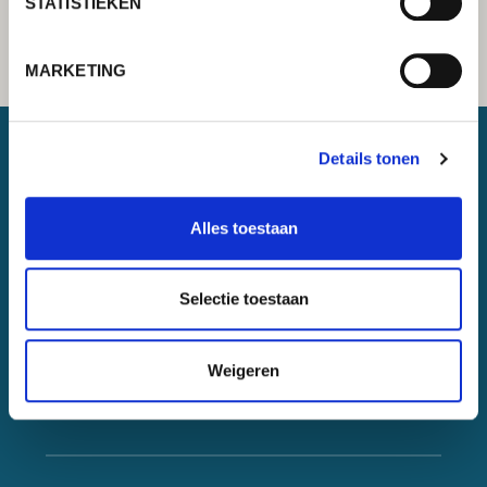
STATISTIEKEN
MARKETING
Details tonen
Lorch Schweißtechnik GmbH
Alles toestaan
+49 7191 503-0
info(at)lorch.eu
Selectie toestaan
Im Anwänder 24 – 26
71549
Auenwald
Germany
Weigeren
Contact
Google Maps