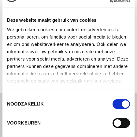
YASKAWA MOTOMAN MEXICO
S.A.
Deze website maakt gebruik van cookies
Systeemintegrator - Uw Lorch partner voor
We gebruiken cookies om content en advertenties te
geïntegreerde automatiseringsoplossingen
personaliseren, om functies voor social media te bieden
en om ons websiteverkeer te analyseren. Ook delen we
Cto. Aguascalientes Ote 134-C
informatie over uw gebruik van onze site met onze
20140 Parque Industrial del Valle
Mexico
partners voor social media, adverteren en analyse. Deze
partners kunnen deze gegevens combineren met andere
+524499731170
informatie die u aan ze heeft verstrekt of die ze hebben
verzameld op basis van uw gebruik van hun services.
Toestemmingsselectie
NOODZAKELIJK
VOORKEUREN