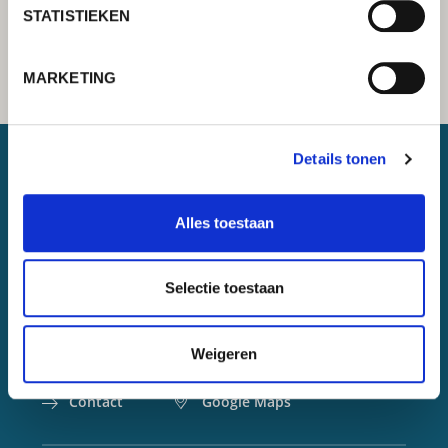
STATISTIEKEN
MARKETING
Details tonen
Lorch Schweißtechnik GmbH
Alles toestaan
+49 7191 503-0
info(at)lorch.eu
Selectie toestaan
Im Anwänder 24 – 26
71549
Auenwald
Weigeren
Germany
Contact
Google Maps