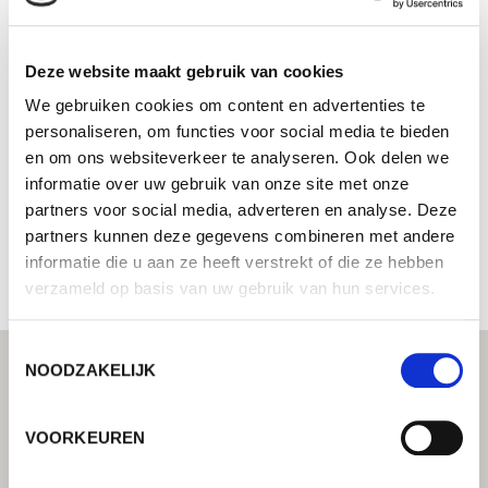
YASKAWA Southern Africa (Pty)
Ltd
Deze website maakt gebruik van cookies
Systeemintegrator - Uw Lorch partner voor
We gebruiken cookies om content en advertenties te
geïntegreerde automatiseringsoplossingen
personaliseren, om functies voor social media te bieden
en om ons websiteverkeer te analyseren. Ook delen we
4 Friesland Drive
informatie over uw gebruik van onze site met onze
1610 Johannesburg South Africa
Zuid-Afrika
partners voor social media, adverteren en analyse. Deze
partners kunnen deze gegevens combineren met andere
+27836544772
informatie die u aan ze heeft verstrekt of die ze hebben
verzameld op basis van uw gebruik van hun services.
Toestemmingsselectie
NOODZAKELIJK
VOORKEUREN