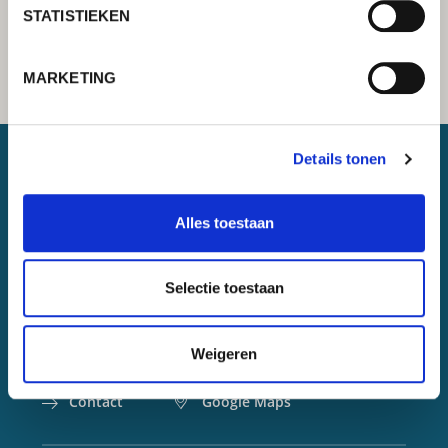
STATISTIEKEN
MARKETING
Details tonen
Lorch Schweißtechnik GmbH
Alles toestaan
+49 7191 503-0
info(at)lorch.eu
Selectie toestaan
Im Anwänder 24 – 26
71549
Auenwald
Weigeren
Germany
Contact
Google Maps