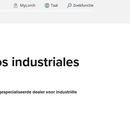
MyLorch
Taal
Zoekfunctie
Italia
France
(FR)
NU ZOEKEN
h –
t er
et?
d
s industriales
gespecialiseerde dealer voor industriële
e
erk
G-
an