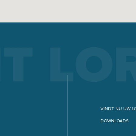
ELEKTRODELASSEN
Elektrodelassen biedt voordelen t.o.v. andere lasprocessen –
welke dat zijn en hoe elektrodelassen werkt, kunt u hier zien.
Meer weten
X-SERIE
MICORSTICK-SERIE
HANDMATIG LASPISTOOLS
VINDT NU UW L
Whether MIG-MAG or TIG – Lorch offers the right manual we
torch for every type of welding.
DOWNLOADS
Meer weten